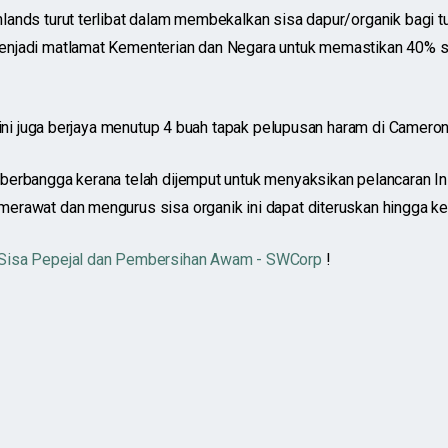
ands turut terlibat dalam membekalkan sisa dapur/organik bagi t
njadi matlamat Kementerian dan Negara untuk memastikan 40% si
k ini juga berjaya menutup 4 buah tapak pelupusan haram di Camero
erbangga kerana telah dijemput untuk menyaksikan pelancaran Inis
erawat dan mengurus sisa organik ini dapat diteruskan hingga ke
Sisa Pepejal dan Pembersihan Awam - SWCorp
!