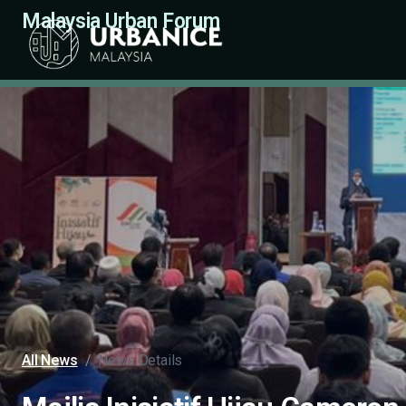
Malaysia Urban Forum
All News
/
News Details